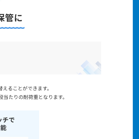
保管に
！
替えることができます。
が一段当たりの耐荷重となります。