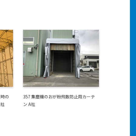
天時の
357 集塵機のおが粉飛散防止用カーテ
A社
ン A社