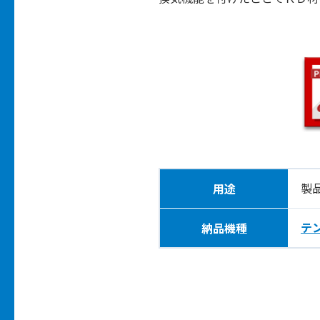
製
用途
テ
納品機種