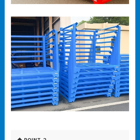
◆ POINT.２