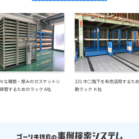
 様々な種類・厚みのガスケットシ
221 中二階下を有効活用するた
保管するためのラック A社
動ラック Ｋ社