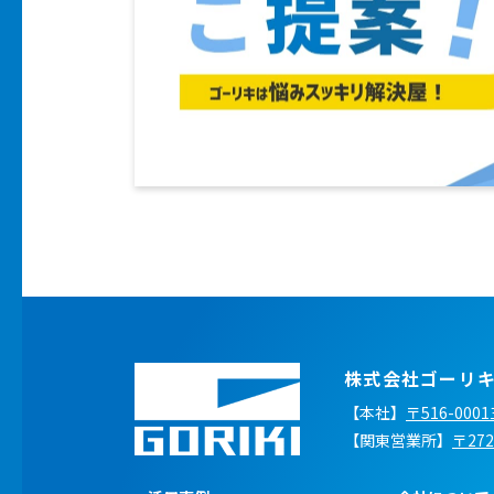
株式会社ゴーリ
【本社】
〒516-00
【関東営業所】
〒27