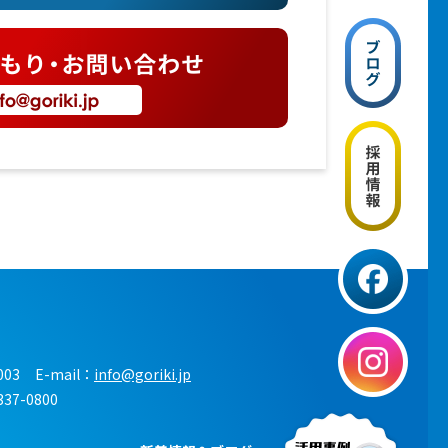
003
E-mail：
info@goriki.jp
337-0800