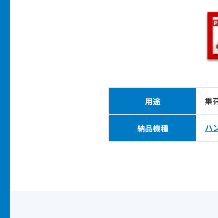
集
用途
ハ
納品機種