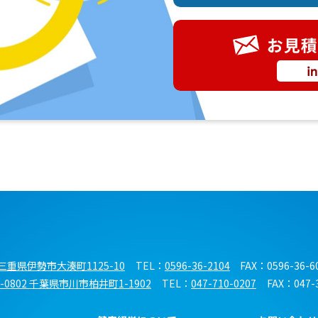
キ
01三重県伊勢市大湊町1125-10
TEL：
0596-36-2104
FAX：0596-36-6
2-0802 千葉県市川市柏井町1-1902
TEL：
047-710-0207
FAX：047-