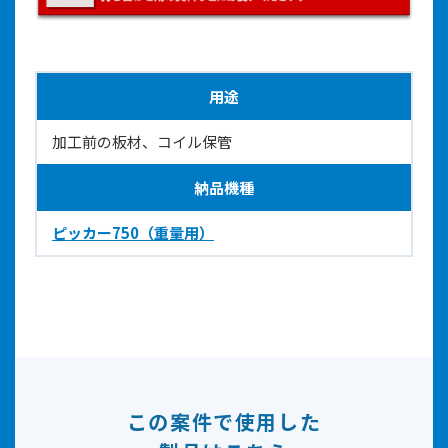
用途
加工前の板材、コイル保管
納品機種
ピッカー750（重量用）
この案件で使用した