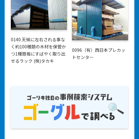
0140 天候に左右される事な
く約100種類の木材を保管か
0096（有）西日本プレカッ
つ1種類毎にすばやく取り出
トセンター
せるラック (株)タカキ