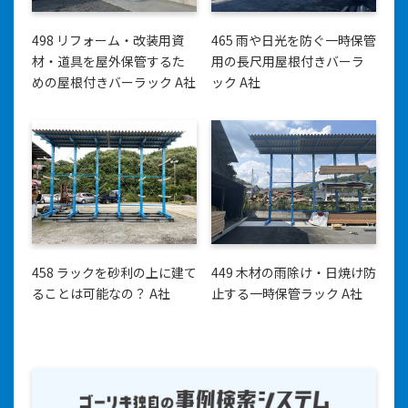
498 リフォーム・改装用資
465 雨や日光を防ぐ一時保管
材・道具を屋外保管するた
用の長尺用屋根付きバーラ
めの屋根付きバーラック A社
ック A社
458 ラックを砂利の上に建て
449 木材の雨除け・日焼け防
ることは可能なの？ A社
止する一時保管ラック A社