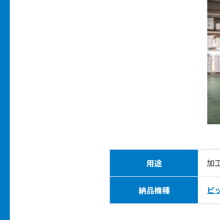
加
用途
ピ
納品機種