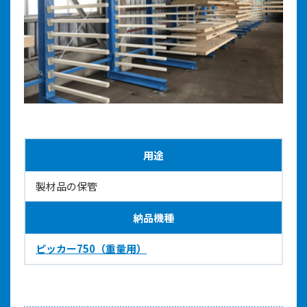
用途
製材品の保管
納品機種
ピッカー750（重量用）