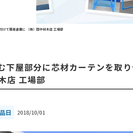
り付けて簡易倉庫に （株）田中材木店 工場部
き込む下屋部分に芯材カーテンを取
木店 工場部
品日
2018/10/01