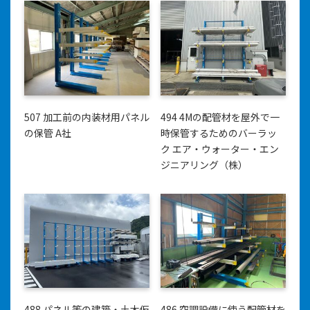
507 加工前の内装材用パネル
494 4Mの配管材を屋外で一
の保管 A社
時保管するためのバーラッ
ク エア・ウォーター・エン
ジニアリング（株）
488 パネル等の建築・土木仮
486 空調設備に使う配管材を