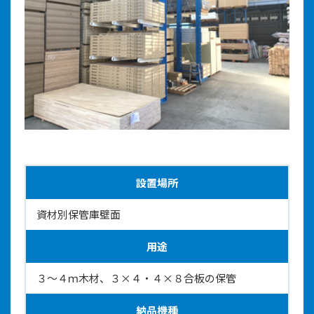
設置場所
資材別保管庫壁面
用途
３～４ｍ木材、３×４・４×８合板の保管
納品機種