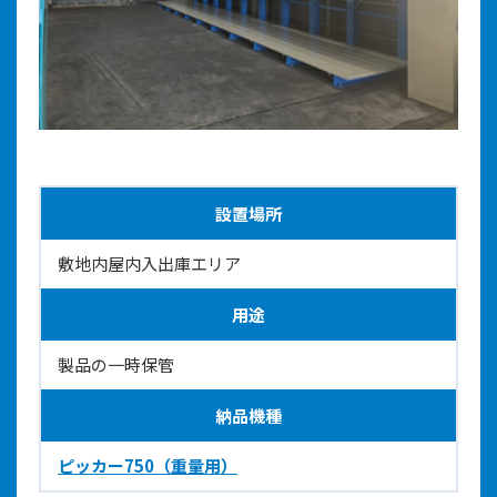
設置場所
敷地内屋内入出庫エリア
用途
製品の一時保管
納品機種
ピッカー750（重量用）