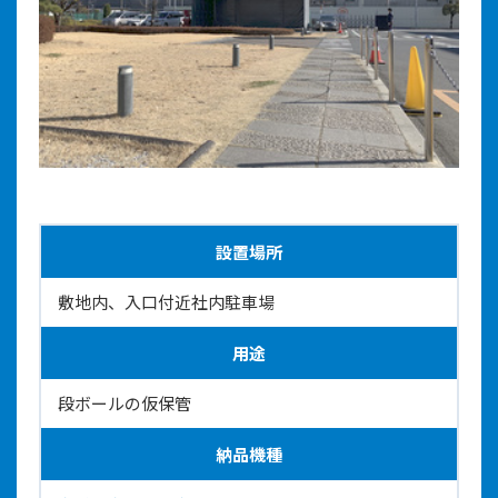
設置場所
敷地内、入口付近社内駐車場
用途
段ボールの仮保管
納品機種