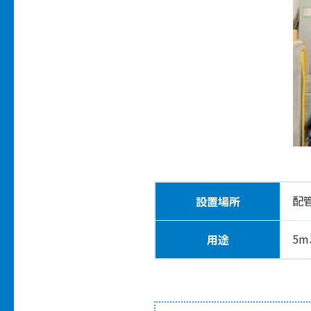
配
設置場所
5
用途