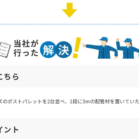
こちら
イズのポストパレットを2台並べ、1段に5mの配管材を置いてい
イント