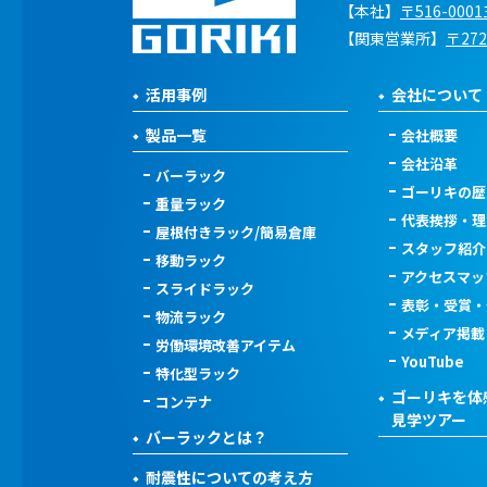
【本社】
〒516-00
【関東営業所】
〒27
活用事例
会社について
製品一覧
会社概要
会社沿革
バーラック
ゴーリキの歴
重量ラック
代表挨拶・理
屋根付きラック/簡易倉庫
スタッフ紹介
移動ラック
アクセスマッ
スライドラック
表彰・受賞・
物流ラック
メディア掲載
労働環境改善アイテム
YouTube
特化型ラック
ゴーリキを体
コンテナ
見学ツアー
バーラックとは？
耐震性についての考え方