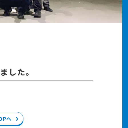
ました。
。
OPへ