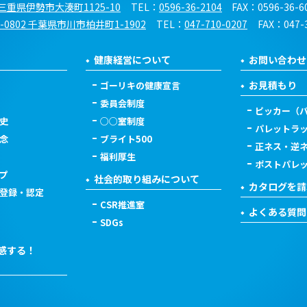
01三重県伊勢市大湊町1125-10
TEL：
0596-36-2104
FAX：0596-36-6
2-0802 千葉県市川市柏井町1-1902
TEL：
047-710-0207
FAX：047-
健康経営について
お問い合わせ
お見積もり
ゴーリキの健康宣言
委員会制度
ピッカー（
史
○○室制度
パレットラ
念
ブライト500
正ネス・逆
福利厚生
ポストパレ
プ
社会的取り組みについて
カタログを請
登録・認定
CSR推進室
よくある質問
SDGs
感する！